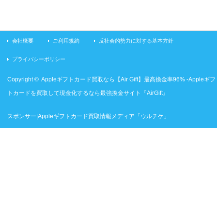
会社概要
ご利用規約
反社会的勢力に対する基本方針
プライバシーポリシー
Copyright ©
Appleギフトカード買取なら【Air Gift】最高換金率96% -Appleギフ
トカードを買取して現金化するなら最強換金サイト『AirGift』
スポンサー|Appleギフトカード買取情報メディア「ウルチケ」